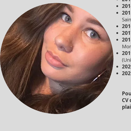
201
201
Sai
201
201
201
Mon
201
(Uni
202
202
Pos
Pou
CV 
plai